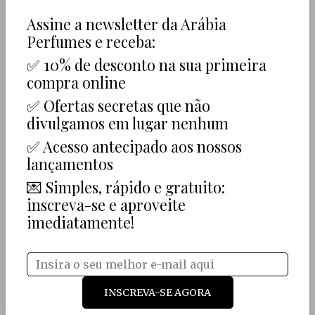
Promoção
Assine a newsletter da Arábia
-
15
%
Perfumes e receba:
✅ 10% de desconto na sua primeira
compra online
✅ Ofertas secretas que não
Creed Aventus EDP
divulgamos em lugar nenhum
50ml
✅ Acesso antecipado aos nossos
268,12 €
227,90 €
lançamentos
💌 Simples, rápido e gratuito:
inscreva-se e aproveite
imediatamente!
INSCREVA-SE AGORA