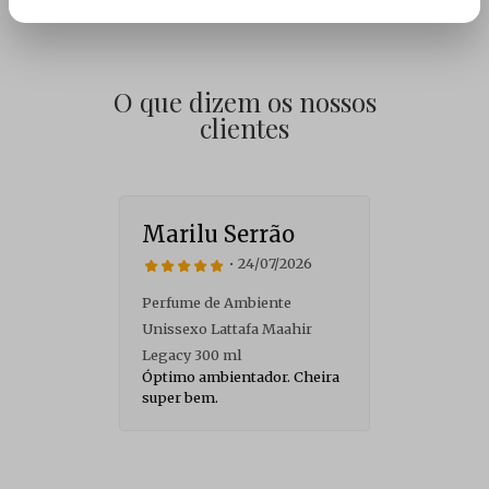
O que dizem os nossos
clientes
Marilu Serrão
V
• 24/07/2026
Perfume de Ambiente
As
É 
Unissexo Lattafa Maahir
ão,
Legacy 300 ml
Óptimo ambientador. Cheira
super bem.