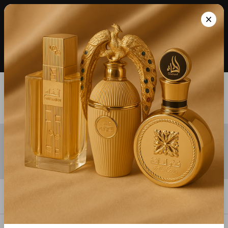
Whatsapp: +351 931 482 210 * Entregas em 1 -
×
2 dias úteis para Portugal Continental |
Perfumes 100% Originais
0
Creed Aventus
Home
Filtros
Mais recentes