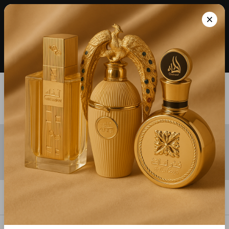
Whatsapp: +351 931 482 210 * Entregas em 1 -
×
2 dias úteis para Portugal Continental |
Perfumes 100% Originais
0
Lattafa Pride Nebras
Home
Filtros
Mais recentes