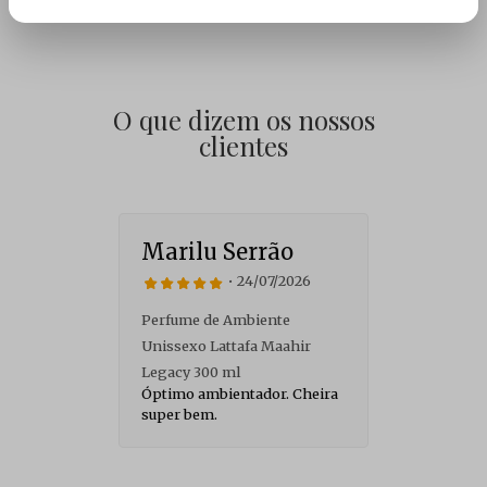
O que dizem os nossos
clientes
Marilu Serrão
V
• 24/07/2026
Perfume de Ambiente
As
É 
Unissexo Lattafa Maahir
ão,
Legacy 300 ml
Óptimo ambientador. Cheira
super bem.